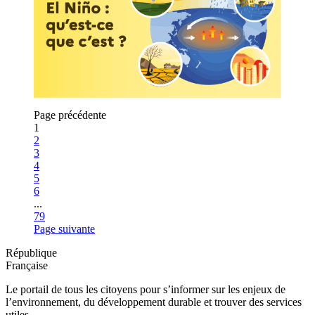
Page précédente
1
Page
2
Page
3
Page
4
Page
5
Page
6
...
Page
79
Page suivante
République
Française
Le portail de tous les citoyens pour s’informer sur les enjeux de
l’environnement, du développement durable et trouver des services
utiles