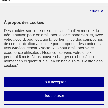
info.gouv.fr
- ouvre une nouvelle fenêtre
service-public.fr
- ouvre une nouvelle fenêtre
legifrance.gouv.fr
- ouvre une nouvelle fenêtre
data.gouv.fr
- ouvre une nouvelle fenêtre
À propos des cookies
Partenaire
Des cookies sont utilisés sur ce site afin d'en mesurer la
fréquentation pour en améliorer le fonctionnement et, avec
votre accord, pour évaluer la performance des campagnes
de communication ainsi que pour proposer des contenus
tiers (vidéos, réseaux sociaux...) pour améliorer votre
expérience utilisateur. Nous conservons votre choix
pendant 6 mois. Vous pouvez changer ce choix à tout
Partenaire principal :
moment en cliquant sur le lien en bas du site "Gestion des
Eionet Portal
cookies".
Plan du site
Accessibilité : totalement conforme
Mentions légales
Autoriser
Tout accepter
Données personnelles
tous
Contact
les
Gestion des cookies
Interdire
Tout refuser
Paramètres d’affichage
cookies
tous
les
Sauf mention contraire, tous les contenus de ce site sont sous