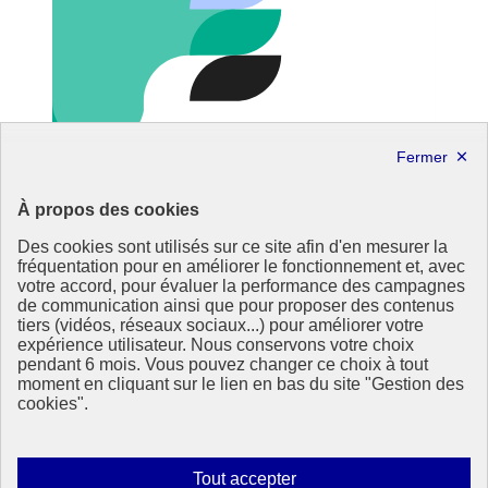
À propos des cookies
Des cookies sont utilisés sur ce site afin d'en mesurer la
fréquentation pour en améliorer le fonctionnement et, avec
votre accord, pour évaluer la performance des campagnes
de communication ainsi que pour proposer des contenus
tiers (vidéos, réseaux sociaux...) pour améliorer votre
expérience utilisateur. Nous conservons votre choix
République
pendant 6 mois. Vous pouvez changer ce choix à tout
Française
moment en cliquant sur le lien en bas du site "Gestion des
cookies".
Le portail de tous les citoyens pour s’informer sur les enjeux de
l’environnement, du développement durable et trouver des services
utiles
Autoriser
Tout accepter