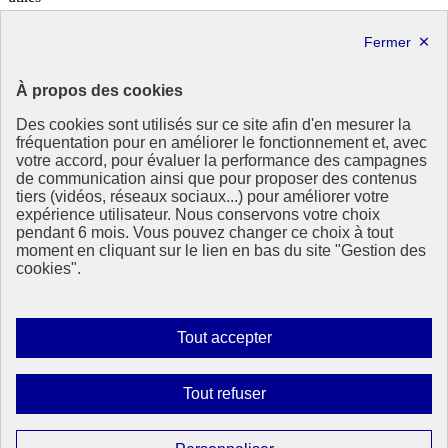
info.gouv.fr
- ouvre une nouvelle fenêtre
service-public.fr
- ouvre une nouvelle fenêtre
legifrance.gouv.fr
- ouvre une nouvelle fenêtre
data.gouv.fr
- ouvre une nouvelle fenêtre
À propos des cookies
Partenaire
Des cookies sont utilisés sur ce site afin d'en mesurer la
fréquentation pour en améliorer le fonctionnement et, avec
votre accord, pour évaluer la performance des campagnes
de communication ainsi que pour proposer des contenus
tiers (vidéos, réseaux sociaux...) pour améliorer votre
expérience utilisateur. Nous conservons votre choix
pendant 6 mois. Vous pouvez changer ce choix à tout
Partenaire principal :
moment en cliquant sur le lien en bas du site "Gestion des
Eionet Portal
cookies".
Plan du site
Accessibilité : totalement conforme
Mentions légales
Autoriser
Tout accepter
Données personnelles
tous
Contact
les
Gestion des cookies
Interdire
Tout refuser
Paramètres d’affichage
cookies
tous
les
Sauf mention contraire, tous les contenus de ce site sont sous