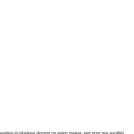
ansition écologique devient un enjeu majeur, tant pour nos sociétés