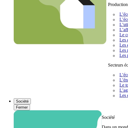
Production
L’éc
L’éc
L’uti
L’af
Le c
Les 
Les 
Les 
Les 
Secteurs 
L’éc
L’én
Le t
L’ag
Les 
Société
Fermer
Société
Dans un monde 