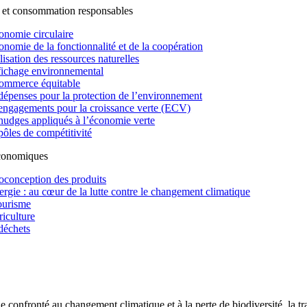
 et consommation responsables
onomie circulaire
onomie de la fonctionnalité et de la coopération
lisation des ressources naturelles
fichage environnemental
ommerce équitable
dépenses pour la protection de l’environnement
engagements pour la croissance verte (ECV)
nudges appliqués à l’économie verte
pôles de compétitivité
économiques
oconception des produits
ergie : au cœur de la lutte contre le changement climatique
ourisme
riculture
déchets
confronté au changement climatique et à la perte de biodiversité, la tr