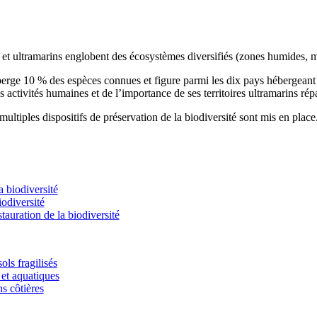
s et ultramarins englobent des écosystèmes diversifiés (zones humides, m
éberge 10 % des espèces connues et figure parmi les dix pays hébergean
s activités humaines et de l’importance de ses territoires ultramarins rép
ultiples dispositifs de préservation de la biodiversité sont mis en place
 biodiversité
odiversité
stauration de la biodiversité
ols fragilisés
et aquatiques
ns côtières