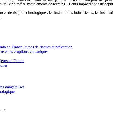
, feux de forêts, mouvements de terrains... Leurs impacts sont susceptib
ces de risque technologique : les installations industrielles, les installa
.
in en France : types de risques et prévention
re et les éruptions volcaniques
ajeurs en France
lones
ères dangereuses
hnologiques
anté