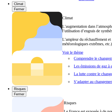
Climat
Fermer
Climat
L’augmentation dans l’atmosphèr
l’utilisation d’engrais de synthè
L’ampleur du réchauffement et s
météorologiques extrêmes, etc.) 
Voir le thème
Comprendre le changeme
Les émissions de gaz à e
La lutte contre le chan
S’adapter au changemen
Risques
Fermer
Risques
Le France est exposée à de nom