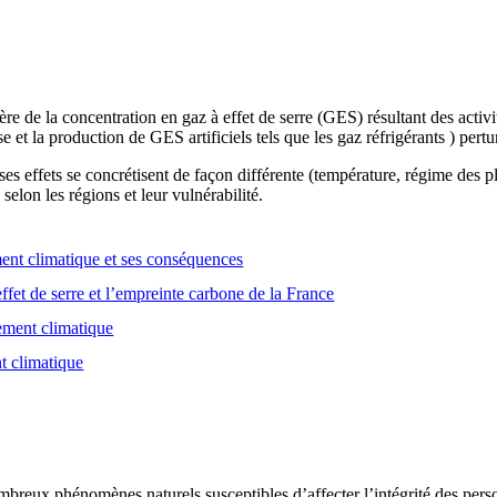
e de la concentration en gaz à effet de serre (GES) résultant des activ
se et la production de GES artificiels tels que les gaz réfrigérants ) pert
es effets se concrétisent de façon différente (température, régime des
selon les régions et leur vulnérabilité.
nt climatique et ses conséquences
ffet de serre et l’empreinte carbone de la France
gement climatique
t climatique
breux phénomènes naturels susceptibles d’affecter l’intégrité des person