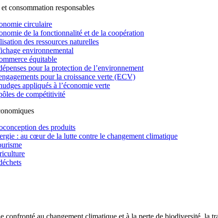
 et consommation responsables
onomie circulaire
onomie de la fonctionnalité et de la coopération
lisation des ressources naturelles
fichage environnemental
ommerce équitable
dépenses pour la protection de l’environnement
engagements pour la croissance verte (ECV)
nudges appliqués à l’économie verte
pôles de compétitivité
économiques
oconception des produits
ergie : au cœur de la lutte contre le changement climatique
ourisme
riculture
déchets
confronté au changement climatique et à la perte de biodiversité, la tr