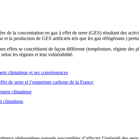
e de la concentration en gaz à effet de serre (GES) résultant des activ
se et la production de GES artificiels tels que les gaz réfrigérants ) pert
es effets se concrétisent de façon différente (température, régime des
selon les régions et leur vulnérabilité.
nt climatique et ses conséquences
ffet de serre et l’empreinte carbone de la France
gement climatique
t climatique
breux phénomènes naturels susceptibles d’affecter l’intégrité des person