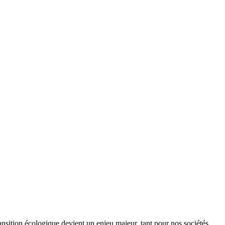
ansition écologique devient un enjeu majeur, tant pour nos sociétés