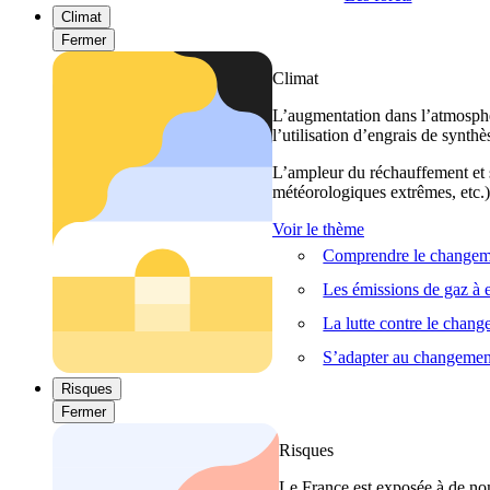
Climat
Fermer
Climat
L’augmentation dans l’atmosphèr
l’utilisation d’engrais de synthè
L’ampleur du réchauffement et s
météorologiques extrêmes, etc.) 
Voir le thème
Comprendre le changeme
Les émissions de gaz à e
La lutte contre le chan
S’adapter au changemen
Risques
Fermer
Risques
Le France est exposée à de nom