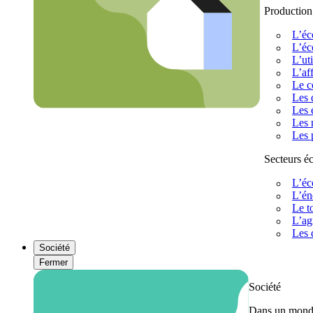
Production
L’éc
L’éc
L’uti
L’af
Le c
Les 
Les 
Les 
Les 
Secteurs 
L’éc
L’én
Le t
L’ag
Les 
Société
Fermer
Société
Dans un monde 