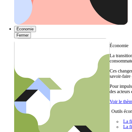
Économie
Fermer
Économie
La transitio
consommateu
Ces changem
savoir-faire
Pour impulse
des acteurs
Voir le thè
Outils éco
La f
La f