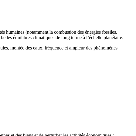
ités humaines (notamment la combustion des énergies fossiles,
urbe les équilibres climatiques de long terme à l’échelle planétaire.
 pluies, montée des eaux, fréquence et ampleur des phénomènes
nes et des biens et de perturber les activités économiques :