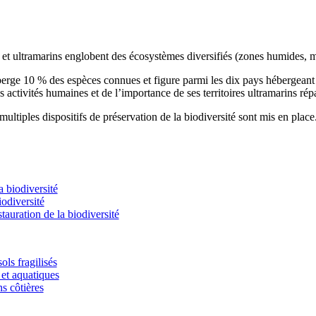
s et ultramarins englobent des écosystèmes diversifiés (zones humides, m
éberge 10 % des espèces connues et figure parmi les dix pays hébergean
s activités humaines et de l’importance de ses territoires ultramarins rép
ultiples dispositifs de préservation de la biodiversité sont mis en place
 biodiversité
odiversité
stauration de la biodiversité
ols fragilisés
et aquatiques
ns côtières