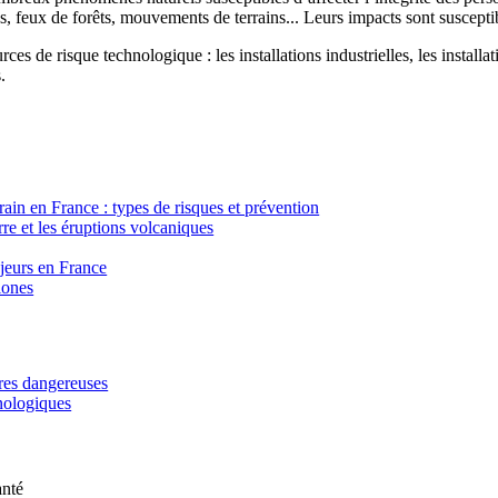
, feux de forêts, mouvements de terrains... Leurs impacts sont susceptib
ces de risque technologique : les installations industrielles, les installa
.
in en France : types de risques et prévention
re et les éruptions volcaniques
ajeurs en France
lones
ères dangereuses
hnologiques
anté