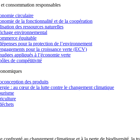
 et consommation responsables
onomie circulaire
onomie de la fonctionnalité et de la coopération
lisation des ressources naturelles
fichage environnemental
ommerce équitable
dépenses pour la protection de l’environnement
engagements pour la croissance verte (ECV)
nudges appliqués à l’économie verte
pôles de compétitivité
économiques
oconception des produits
ergie : au cœur de la lutte contre le changement climatique
ourisme
riculture
déchets
confronté au changement climatique et à la perte de biodiversité, la tr