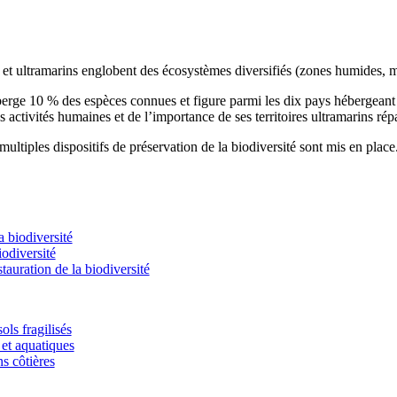
s et ultramarins englobent des écosystèmes diversifiés (zones humides, m
éberge 10 % des espèces connues et figure parmi les dix pays hébergean
s activités humaines et de l’importance de ses territoires ultramarins rép
ultiples dispositifs de préservation de la biodiversité sont mis en place
 biodiversité
odiversité
stauration de la biodiversité
ols fragilisés
et aquatiques
ns côtières