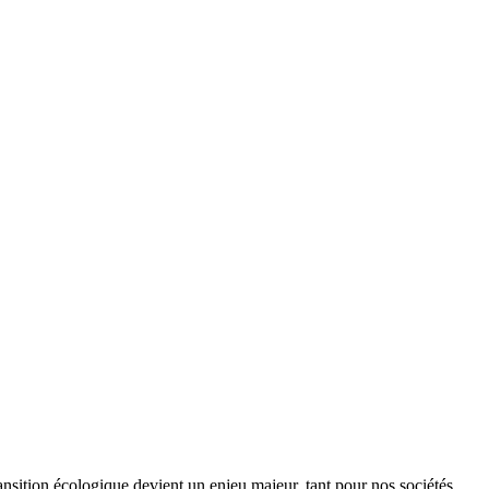
ansition écologique devient un enjeu majeur, tant pour nos sociétés