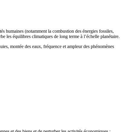
ités humaines (notamment la combustion des énergies fossiles,
urbe les équilibres climatiques de long terme à l’échelle planétaire.
 pluies, montée des eaux, fréquence et ampleur des phénomènes
nes et des biens et de perturber les activités économiques :