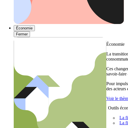
Économie
Fermer
Économie
La transitio
consommateu
Ces changem
savoir-faire
Pour impulse
des acteurs
Voir le thè
Outils éco
La f
La f