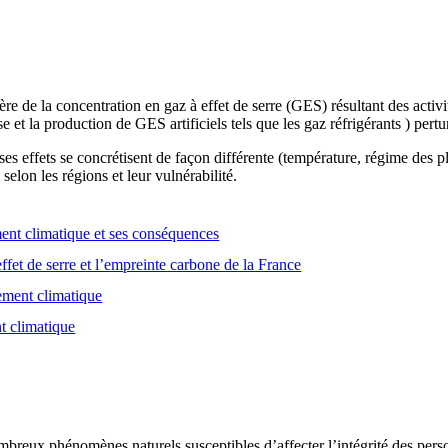
e de la concentration en gaz à effet de serre (GES) résultant des activ
se et la production de GES artificiels tels que les gaz réfrigérants ) pert
es effets se concrétisent de façon différente (température, régime des
selon les régions et leur vulnérabilité.
nt climatique et ses conséquences
ffet de serre et l’empreinte carbone de la France
gement climatique
t climatique
breux phénomènes naturels susceptibles d’affecter l’intégrité des person