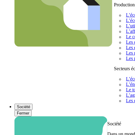
Production
L’éc
L’éc
L’uti
L’af
Le c
Les 
Les 
Les 
Les 
Secteurs 
L’éc
L’én
Le t
L’ag
Les 
Société
Fermer
Société
Dans un monde 