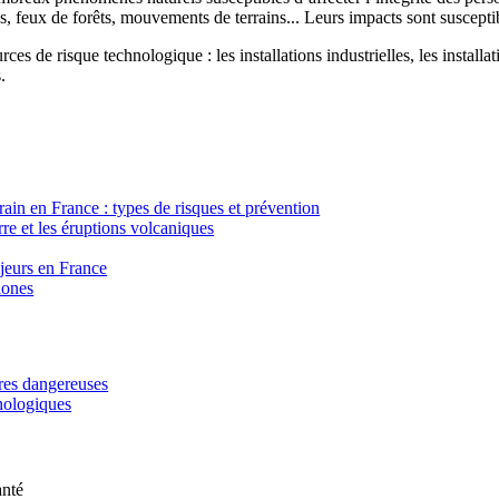
, feux de forêts, mouvements de terrains... Leurs impacts sont susceptib
ces de risque technologique : les installations industrielles, les installa
.
in en France : types de risques et prévention
re et les éruptions volcaniques
ajeurs en France
lones
ères dangereuses
hnologiques
anté