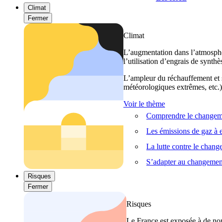
Climat
Fermer
Climat
L’augmentation dans l’atmosphèr
l’utilisation d’engrais de synthè
L’ampleur du réchauffement et s
météorologiques extrêmes, etc.) 
Voir le thème
Comprendre le changeme
Les émissions de gaz à e
La lutte contre le chan
S’adapter au changemen
Risques
Fermer
Risques
Le France est exposée à de nom