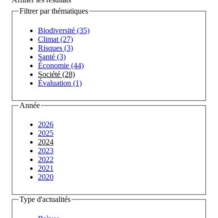
Filtrer par thématiques
Biodiversité (35)
Climat (27)
Risques (3)
Santé (3)
Économie (44)
Société (28)
Évaluation (1)
Année
2026
2025
2024
2023
2022
2021
2020
Type d'actualités