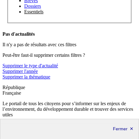
Brèves
Dossiers
Essentiels
Pas d'actualités
Il n'y a pas de résultats avec ces filtres
Peut-être faut-il supprimer certains filtres ?
Supprimer le type d'actualité
Supprimer l'année
Supprimer la thématique
République
Française
Le portail de tous les citoyens pour s’informer sur les enjeux de
l’environnement, du développement durable et trouver des services
utiles
info.gouv.fr
- ouvre une nouvelle fenêtre
service-public.fr
- ouvre une nouvelle fenêtre
legifrance.gouv.fr
- ouvre une nouvelle fenêtre