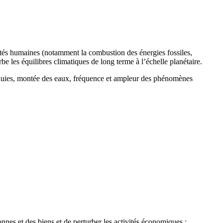
ités humaines (notamment la combustion des énergies fossiles,
urbe les équilibres climatiques de long terme à l’échelle planétaire.
 pluies, montée des eaux, fréquence et ampleur des phénomènes
nes et des biens et de perturber les activités économiques :