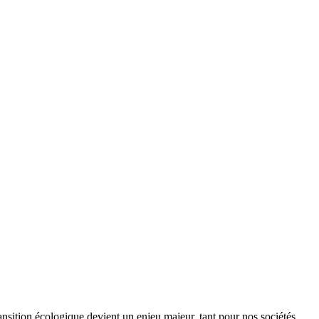
ansition écologique devient un enjeu majeur, tant pour nos sociétés