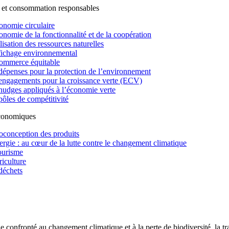
 et consommation responsables
onomie circulaire
onomie de la fonctionnalité et de la coopération
lisation des ressources naturelles
fichage environnemental
ommerce équitable
dépenses pour la protection de l’environnement
engagements pour la croissance verte (ECV)
nudges appliqués à l’économie verte
pôles de compétitivité
économiques
oconception des produits
ergie : au cœur de la lutte contre le changement climatique
ourisme
riculture
déchets
confronté au changement climatique et à la perte de biodiversité, la tr