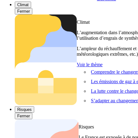
Climat
Fermer
Climat
L’augmentation dans l’atmosphèr
l’utilisation d’engrais de synthè
L’ampleur du réchauffement et s
météorologiques extrêmes, etc.) 
Voir le thème
Comprendre le changeme
Les émissions de gaz à e
La lutte contre le chan
S’adapter au changemen
Risques
Fermer
Risques
Le France est exposée à de nom