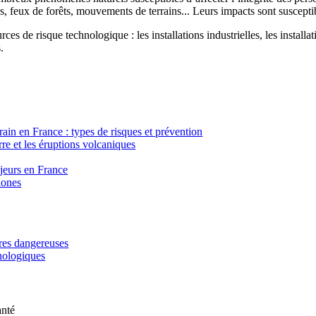
, feux de forêts, mouvements de terrains... Leurs impacts sont susceptib
ces de risque technologique : les installations industrielles, les installa
.
in en France : types de risques et prévention
re et les éruptions volcaniques
ajeurs en France
lones
ères dangereuses
hnologiques
anté