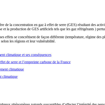
e de la concentration en gaz à effet de serre (GES) résultant des activ
se et la production de GES artificiels tels que les gaz réfrigérants ) pert
es effets se concrétisent de façon différente (température, régime des
selon les régions et leur vulnérabilité.
nt climatique et ses conséquences
ffet de serre et l’empreinte carbone de la France
gement climatique
t climatique
breux phénomènes naturels susceptibles d’affecter l’intégrité des person