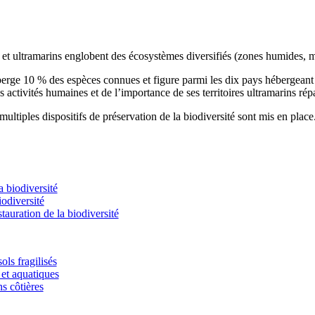
s et ultramarins englobent des écosystèmes diversifiés (zones humides, m
éberge 10 % des espèces connues et figure parmi les dix pays hébergean
s activités humaines et de l’importance de ses territoires ultramarins rép
ultiples dispositifs de préservation de la biodiversité sont mis en place
 biodiversité
odiversité
stauration de la biodiversité
ols fragilisés
et aquatiques
ns côtières