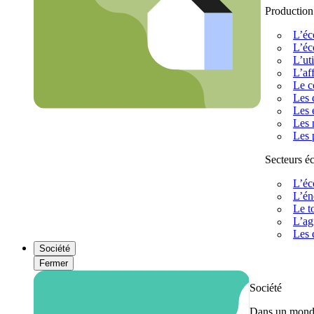
Production
L’éc
L’éc
L’uti
L’af
Le c
Les 
Les 
Les 
Les 
Secteurs 
L’éc
L’én
Le t
L’ag
Les 
Société
Fermer
Société
Dans un monde 