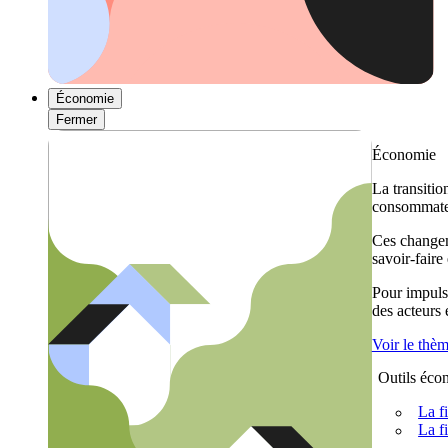
Économie
Fermer
Économie
La transitio
consommateu
Ces changem
savoir-faire
Pour impulse
des acteurs
Voir le thè
Outils éco
La f
La f