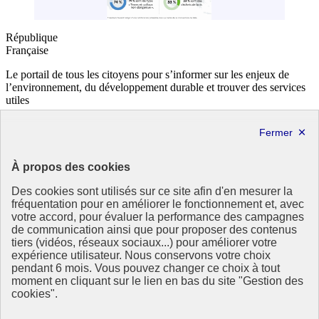
République
Française
Le portail de tous les citoyens pour s’informer sur les enjeux de
l’environnement, du développement durable et trouver des services
utiles
info.gouv.fr
- ouvre une nouvelle fenêtre
service-public.fr
- ouvre une nouvelle fenêtre
legifrance.gouv.fr
- ouvre une nouvelle fenêtre
data.gouv.fr
- ouvre une nouvelle fenêtre
À propos des cookies
Partenaire
Des cookies sont utilisés sur ce site afin d'en mesurer la
fréquentation pour en améliorer le fonctionnement et, avec
votre accord, pour évaluer la performance des campagnes
de communication ainsi que pour proposer des contenus
tiers (vidéos, réseaux sociaux...) pour améliorer votre
expérience utilisateur. Nous conservons votre choix
pendant 6 mois. Vous pouvez changer ce choix à tout
Partenaire principal :
moment en cliquant sur le lien en bas du site "Gestion des
Eionet Portal
cookies".
Plan du site