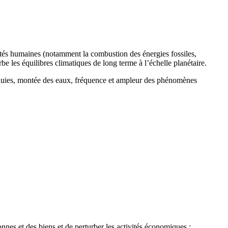
ités humaines (notamment la combustion des énergies fossiles,
urbe les équilibres climatiques de long terme à l’échelle planétaire.
 pluies, montée des eaux, fréquence et ampleur des phénomènes
nes et des biens et de perturber les activités économiques :