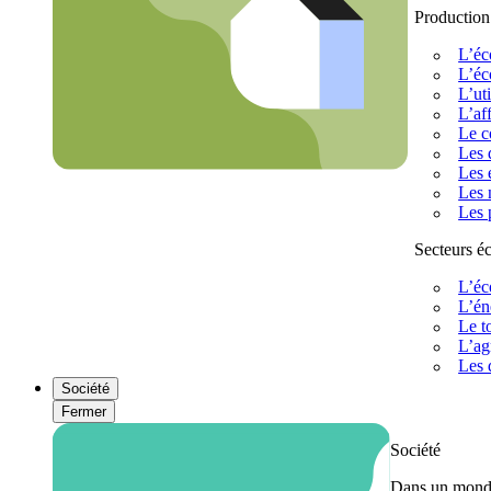
Production
L’éc
L’éc
L’uti
L’af
Le c
Les 
Les 
Les 
Les 
Secteurs 
L’éc
L’én
Le t
L’ag
Les 
Société
Fermer
Société
Dans un monde 