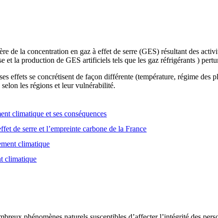
e de la concentration en gaz à effet de serre (GES) résultant des activ
se et la production de GES artificiels tels que les gaz réfrigérants ) pert
es effets se concrétisent de façon différente (température, régime des
selon les régions et leur vulnérabilité.
nt climatique et ses conséquences
ffet de serre et l’empreinte carbone de la France
gement climatique
t climatique
breux phénomènes naturels susceptibles d’affecter l’intégrité des person