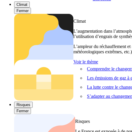
Climat
Fermer
Climat
L’augmentation dans l’atmosphèr
l’utilisation d’engrais de synthè
L’ampleur du réchauffement et s
météorologiques extrêmes, etc.) 
Voir le thème
Comprendre le changeme
Les émissions de gaz à e
La lutte contre le chan
S’adapter au changemen
Risques
Fermer
Risques
Le France est exposée à de nom