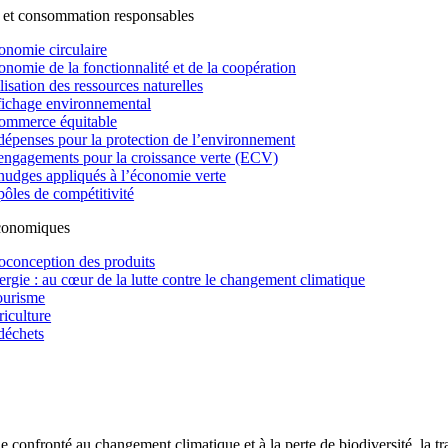
 et consommation responsables
onomie circulaire
onomie de la fonctionnalité et de la coopération
lisation des ressources naturelles
fichage environnemental
ommerce équitable
dépenses pour la protection de l’environnement
engagements pour la croissance verte (ECV)
nudges appliqués à l’économie verte
pôles de compétitivité
économiques
oconception des produits
ergie : au cœur de la lutte contre le changement climatique
ourisme
riculture
déchets
confronté au changement climatique et à la perte de biodiversité, la tr