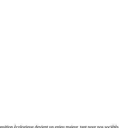
ansition écologique devient un enjeu majeur, tant pour nos sociétés