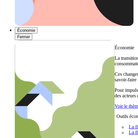
Économie
Fermer
Économie
La transitio
consommateu
Ces changem
savoir-faire
Pour impulse
des acteurs
Voir le thè
Outils éco
La f
La f