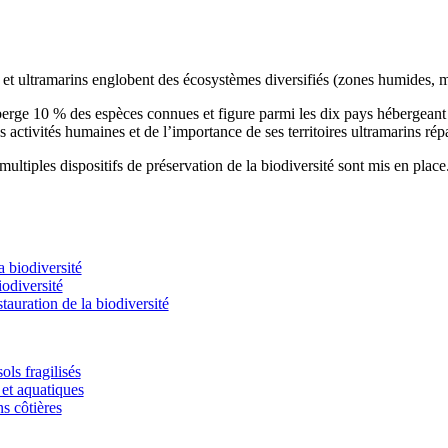
s et ultramarins englobent des écosystèmes diversifiés (zones humides, m
éberge 10 % des espèces connues et figure parmi les dix pays hébergean
s activités humaines et de l’importance de ses territoires ultramarins rép
ultiples dispositifs de préservation de la biodiversité sont mis en place
 biodiversité
odiversité
stauration de la biodiversité
ols fragilisés
et aquatiques
ns côtières