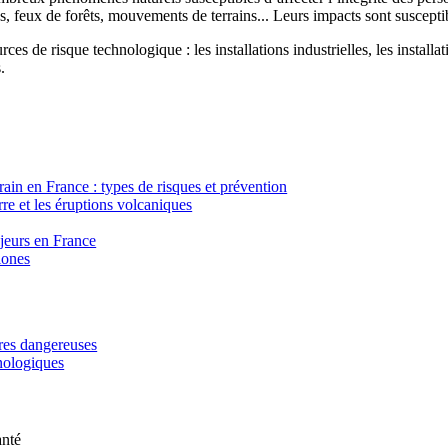
, feux de forêts, mouvements de terrains... Leurs impacts sont susceptib
ces de risque technologique : les installations industrielles, les installa
.
in en France : types de risques et prévention
re et les éruptions volcaniques
ajeurs en France
lones
ères dangereuses
hnologiques
anté