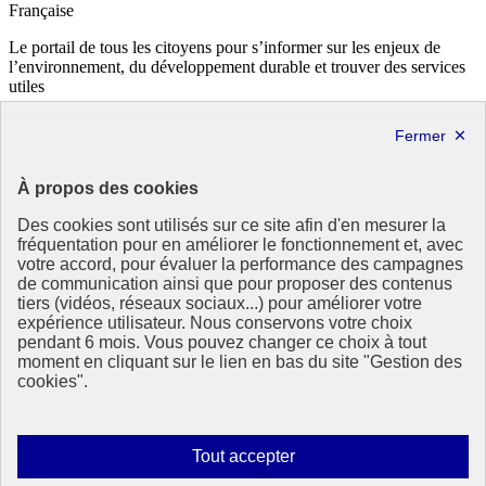
Française
Le portail de tous les citoyens pour s’informer sur les enjeux de
l’environnement, du développement durable et trouver des services
utiles
info.gouv.fr
- ouvre une nouvelle fenêtre
service-public.fr
- ouvre une nouvelle fenêtre
legifrance.gouv.fr
- ouvre une nouvelle fenêtre
data.gouv.fr
- ouvre une nouvelle fenêtre
À propos des cookies
Partenaire
Des cookies sont utilisés sur ce site afin d'en mesurer la
fréquentation pour en améliorer le fonctionnement et, avec
votre accord, pour évaluer la performance des campagnes
de communication ainsi que pour proposer des contenus
tiers (vidéos, réseaux sociaux...) pour améliorer votre
expérience utilisateur. Nous conservons votre choix
pendant 6 mois. Vous pouvez changer ce choix à tout
Partenaire principal :
moment en cliquant sur le lien en bas du site "Gestion des
Eionet Portal
cookies".
Plan du site
Accessibilité : totalement conforme
Mentions légales
Autoriser
Tout accepter
Données personnelles
tous