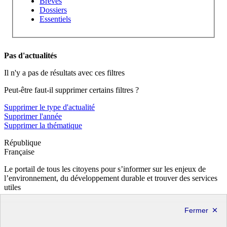
Brèves
Dossiers
Essentiels
Pas d'actualités
Il n'y a pas de résultats avec ces filtres
Peut-être faut-il supprimer certains filtres ?
Supprimer le type d'actualité
Supprimer l'année
Supprimer la thématique
République
Française
Le portail de tous les citoyens pour s’informer sur les enjeux de
l’environnement, du développement durable et trouver des services
utiles
info.gouv.fr
- ouvre une nouvelle fenêtre
service-public.fr
- ouvre une nouvelle fenêtre
legifrance.gouv.fr
- ouvre une nouvelle fenêtre