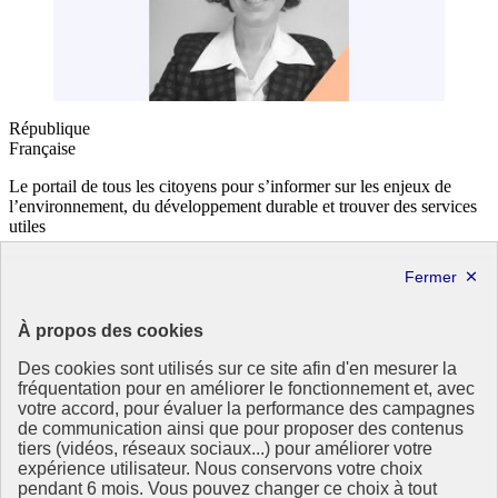
République
Française
Le portail de tous les citoyens pour s’informer sur les enjeux de
l’environnement, du développement durable et trouver des services
utiles
info.gouv.fr
- ouvre une nouvelle fenêtre
service-public.fr
- ouvre une nouvelle fenêtre
legifrance.gouv.fr
- ouvre une nouvelle fenêtre
data.gouv.fr
- ouvre une nouvelle fenêtre
À propos des cookies
Partenaire
Des cookies sont utilisés sur ce site afin d'en mesurer la
fréquentation pour en améliorer le fonctionnement et, avec
votre accord, pour évaluer la performance des campagnes
de communication ainsi que pour proposer des contenus
tiers (vidéos, réseaux sociaux...) pour améliorer votre
expérience utilisateur. Nous conservons votre choix
pendant 6 mois. Vous pouvez changer ce choix à tout