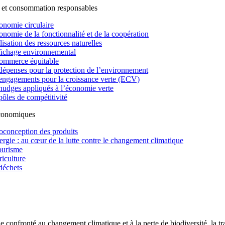
 et consommation responsables
onomie circulaire
onomie de la fonctionnalité et de la coopération
lisation des ressources naturelles
fichage environnemental
ommerce équitable
dépenses pour la protection de l’environnement
engagements pour la croissance verte (ECV)
nudges appliqués à l’économie verte
pôles de compétitivité
économiques
oconception des produits
ergie : au cœur de la lutte contre le changement climatique
ourisme
riculture
déchets
confronté au changement climatique et à la perte de biodiversité, la tr