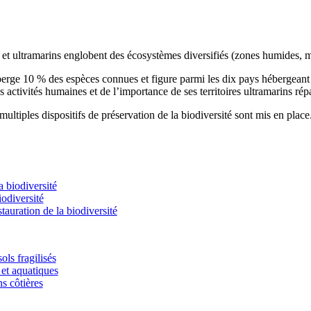
s et ultramarins englobent des écosystèmes diversifiés (zones humides, m
éberge 10 % des espèces connues et figure parmi les dix pays hébergean
s activités humaines et de l’importance de ses territoires ultramarins rép
ultiples dispositifs de préservation de la biodiversité sont mis en place
 biodiversité
odiversité
stauration de la biodiversité
ols fragilisés
et aquatiques
ns côtières