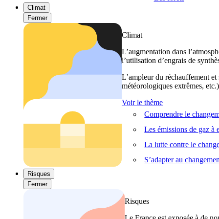
Climat
Fermer
Climat
L’augmentation dans l’atmosphèr
l’utilisation d’engrais de synthè
L’ampleur du réchauffement et s
météorologiques extrêmes, etc.) 
Voir le thème
Comprendre le changeme
Les émissions de gaz à e
La lutte contre le chan
S’adapter au changemen
Risques
Fermer
Risques
Le France est exposée à de nom