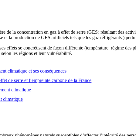
e de la concentration en gaz à effet de serre (GES) résultant des activ
se et la production de GES artificiels tels que les gaz réfrigérants ) pert
es effets se concrétisent de façon différente (température, régime des
selon les régions et leur vulnérabilité.
nt climatique et ses conséquences
ffet de serre et l’empreinte carbone de la France
gement climatique
t climatique
breux phénomènes naturels susceptibles d’affecter l’intégrité des person