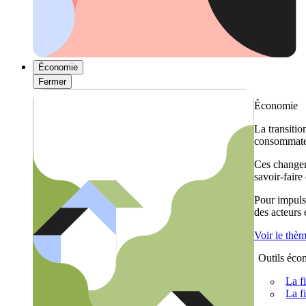
Économie
Fermer
Économie
La transitio
consommateu
Ces changem
savoir-faire
Pour impulse
des acteurs
Voir le thè
Outils éco
La f
La f