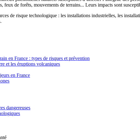
, feux de forêts, mouvements de terrains... Leurs impacts sont susceptib
ces de risque technologique : les installations industrielles, les installa
.
in en France : types de risques et prévention
re et les éruptions volcaniques
ajeurs en France
lones
ères dangereuses
hnologiques
anté