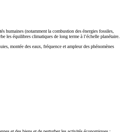
ités humaines (notamment la combustion des énergies fossiles,
urbe les équilibres climatiques de long terme à l’échelle planétaire.
 pluies, montée des eaux, fréquence et ampleur des phénomènes
nes et des biens et de perturber les activités économiques :