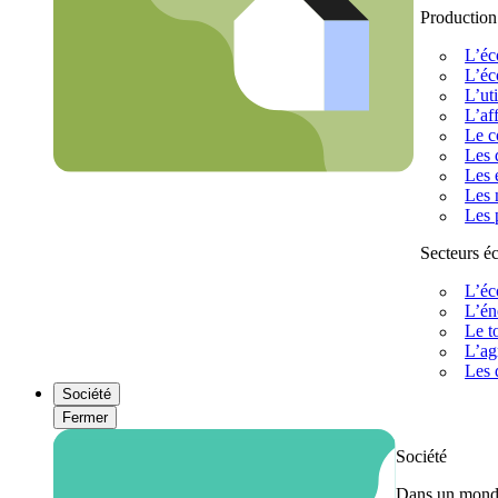
Production
L’éc
L’éc
L’uti
L’af
Le c
Les 
Les 
Les 
Les 
Secteurs 
L’éc
L’én
Le t
L’ag
Les 
Société
Fermer
Société
Dans un monde 