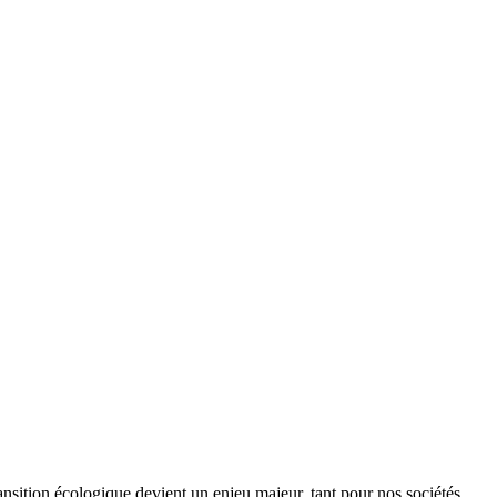
ansition écologique devient un enjeu majeur, tant pour nos sociétés