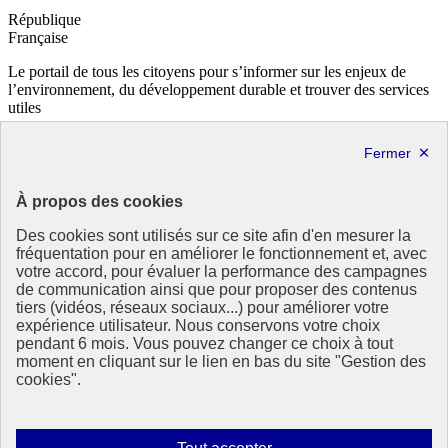
République
Française
Le portail de tous les citoyens pour s’informer sur les enjeux de
l’environnement, du développement durable et trouver des services
utiles
info.gouv.fr
- ouvre une nouvelle fenêtre
service-public.fr
- ouvre une nouvelle fenêtre
legifrance.gouv.fr
- ouvre une nouvelle fenêtre
data.gouv.fr
- ouvre une nouvelle fenêtre
À propos des cookies
Partenaire
Des cookies sont utilisés sur ce site afin d'en mesurer la
fréquentation pour en améliorer le fonctionnement et, avec
votre accord, pour évaluer la performance des campagnes
de communication ainsi que pour proposer des contenus
tiers (vidéos, réseaux sociaux...) pour améliorer votre
expérience utilisateur. Nous conservons votre choix
pendant 6 mois. Vous pouvez changer ce choix à tout
Partenaire principal :
moment en cliquant sur le lien en bas du site "Gestion des
Eionet Portal
cookies".
Plan du site
Accessibilité : totalement conforme
Mentions légales
Autoriser