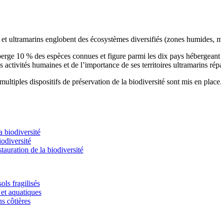
s et ultramarins englobent des écosystèmes diversifiés (zones humides, m
éberge 10 % des espèces connues et figure parmi les dix pays hébergean
s activités humaines et de l’importance de ses territoires ultramarins rép
ultiples dispositifs de préservation de la biodiversité sont mis en place
 biodiversité
odiversité
stauration de la biodiversité
ols fragilisés
et aquatiques
ns côtières