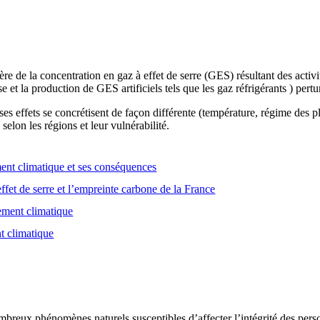
e de la concentration en gaz à effet de serre (GES) résultant des activ
se et la production de GES artificiels tels que les gaz réfrigérants ) pert
es effets se concrétisent de façon différente (température, régime des
selon les régions et leur vulnérabilité.
nt climatique et ses conséquences
ffet de serre et l’empreinte carbone de la France
gement climatique
t climatique
breux phénomènes naturels susceptibles d’affecter l’intégrité des person