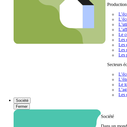
Production
L’éc
L’éc
L’uti
L’af
Le c
Les 
Les 
Les 
Les 
Secteurs 
L’éc
L’én
Le t
L’ag
Les 
Société
Fermer
Société
Dans un monde 