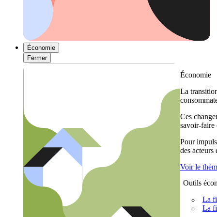
Économie
Fermer
Économie
La transitio
consommateu
Ces changem
savoir-faire
Pour impulse
des acteurs
Voir le thè
Outils éco
La f
La f