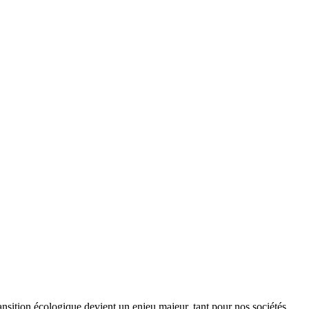
ansition écologique devient un enjeu majeur, tant pour nos sociétés