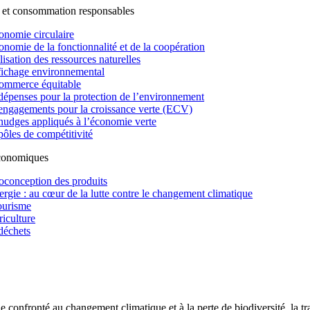
 et consommation responsables
onomie circulaire
onomie de la fonctionnalité et de la coopération
lisation des ressources naturelles
fichage environnemental
ommerce équitable
dépenses pour la protection de l’environnement
engagements pour la croissance verte (ECV)
nudges appliqués à l’économie verte
pôles de compétitivité
économiques
oconception des produits
ergie : au cœur de la lutte contre le changement climatique
ourisme
riculture
déchets
confronté au changement climatique et à la perte de biodiversité, la tr