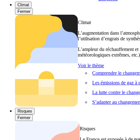
Climat
Fermer
Climat
L’augmentation dans l’atmosphèr
l’utilisation d’engrais de synthè
L’ampleur du réchauffement et s
météorologiques extrêmes, etc.) 
Voir le thème
Comprendre le changeme
Les émissions de gaz à e
La lutte contre le chan
S’adapter au changemen
Risques
Fermer
Risques
Le France est exposée à de nom