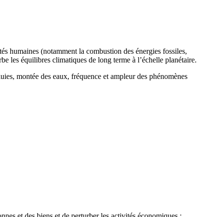
ités humaines (notamment la combustion des énergies fossiles,
urbe les équilibres climatiques de long terme à l’échelle planétaire.
 pluies, montée des eaux, fréquence et ampleur des phénomènes
nes et des biens et de perturber les activités économiques :