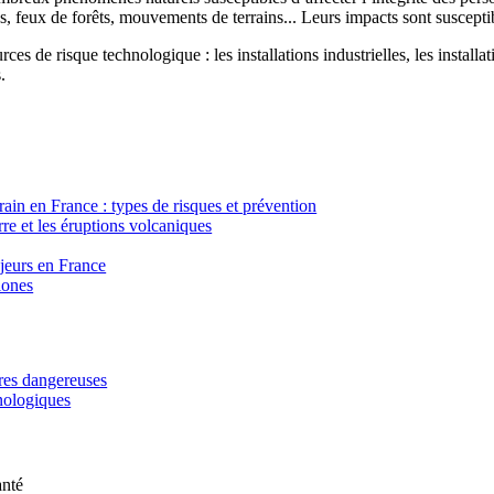
, feux de forêts, mouvements de terrains... Leurs impacts sont susceptib
ces de risque technologique : les installations industrielles, les installa
.
in en France : types de risques et prévention
re et les éruptions volcaniques
ajeurs en France
lones
ères dangereuses
hnologiques
anté