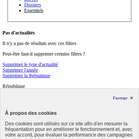
Dossiers
Essentiels
Pas d'actualités
Il n'y a pas de résultats avec ces filtres
Peut-être faut-il supprimer certains filtres ?
Supprimer le type d'actualité
Supprimer l'année
Supprimer la thématique
République
Française
Le portail de tous les citoyens pour s’informer sur les enjeux de
l’environnement, du développement durable et trouver des services
À propos des cookies
utiles
Des cookies sont utilisés sur ce site afin d'en mesurer la
info.gouv.fr
- ouvre une nouvelle fenêtre
fréquentation pour en améliorer le fonctionnement et, avec
service-public.fr
- ouvre une nouvelle fenêtre
votre accord, pour évaluer la performance des campagnes
legifrance.gouv.fr
- ouvre une nouvelle fenêtre