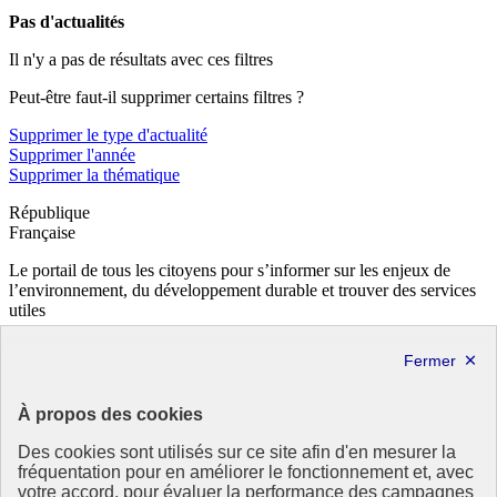
Pas d'actualités
Il n'y a pas de résultats avec ces filtres
Peut-être faut-il supprimer certains filtres ?
Supprimer le type d'actualité
Supprimer l'année
Supprimer la thématique
République
Française
Le portail de tous les citoyens pour s’informer sur les enjeux de
l’environnement, du développement durable et trouver des services
utiles
info.gouv.fr
- ouvre une nouvelle fenêtre
service-public.fr
- ouvre une nouvelle fenêtre
legifrance.gouv.fr
- ouvre une nouvelle fenêtre
data.gouv.fr
- ouvre une nouvelle fenêtre
À propos des cookies
Partenaire
Des cookies sont utilisés sur ce site afin d'en mesurer la
fréquentation pour en améliorer le fonctionnement et, avec
votre accord, pour évaluer la performance des campagnes