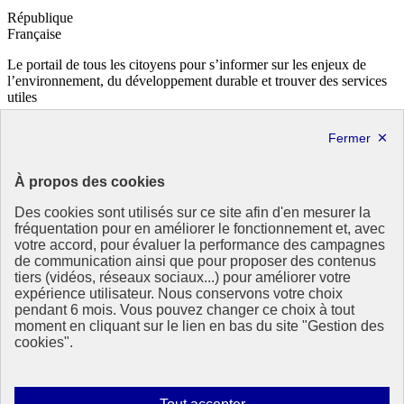
République
Française
Le portail de tous les citoyens pour s’informer sur les enjeux de
l’environnement, du développement durable et trouver des services
utiles
info.gouv.fr
- ouvre une nouvelle fenêtre
service-public.fr
- ouvre une nouvelle fenêtre
legifrance.gouv.fr
- ouvre une nouvelle fenêtre
data.gouv.fr
- ouvre une nouvelle fenêtre
À propos des cookies
Partenaire
Des cookies sont utilisés sur ce site afin d'en mesurer la
fréquentation pour en améliorer le fonctionnement et, avec
votre accord, pour évaluer la performance des campagnes
de communication ainsi que pour proposer des contenus
tiers (vidéos, réseaux sociaux...) pour améliorer votre
expérience utilisateur. Nous conservons votre choix
pendant 6 mois. Vous pouvez changer ce choix à tout
Partenaire principal :
moment en cliquant sur le lien en bas du site "Gestion des
Eionet Portal
cookies".
Plan du site
Accessibilité : totalement conforme
Mentions légales
Autoriser