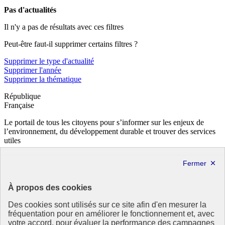
Pas d'actualités
Il n'y a pas de résultats avec ces filtres
Peut-être faut-il supprimer certains filtres ?
Supprimer le type d'actualité
Supprimer l'année
Supprimer la thématique
République
Française
Le portail de tous les citoyens pour s’informer sur les enjeux de
l’environnement, du développement durable et trouver des services
utiles
info.gouv.fr
- ouvre une nouvelle fenêtre
service-public.fr
- ouvre une nouvelle fenêtre
legifrance.gouv.fr
- ouvre une nouvelle fenêtre
data.gouv.fr
- ouvre une nouvelle fenêtre
À propos des cookies
Partenaire
Des cookies sont utilisés sur ce site afin d'en mesurer la
fréquentation pour en améliorer le fonctionnement et, avec
votre accord, pour évaluer la performance des campagnes