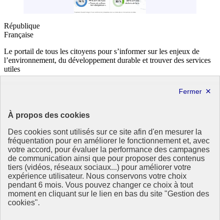
République
Française
Le portail de tous les citoyens pour s’informer sur les enjeux de
l’environnement, du développement durable et trouver des services
utiles
info.gouv.fr
- ouvre une nouvelle fenêtre
service-public.fr
- ouvre une nouvelle fenêtre
legifrance.gouv.fr
- ouvre une nouvelle fenêtre
data.gouv.fr
- ouvre une nouvelle fenêtre
À propos des cookies
Partenaire
Des cookies sont utilisés sur ce site afin d'en mesurer la
fréquentation pour en améliorer le fonctionnement et, avec
votre accord, pour évaluer la performance des campagnes
de communication ainsi que pour proposer des contenus
tiers (vidéos, réseaux sociaux...) pour améliorer votre
expérience utilisateur. Nous conservons votre choix
pendant 6 mois. Vous pouvez changer ce choix à tout
Partenaire principal :
moment en cliquant sur le lien en bas du site "Gestion des
Eionet Portal
cookies".
Plan du site