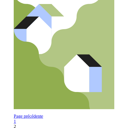
Page précédente
Page
1
2