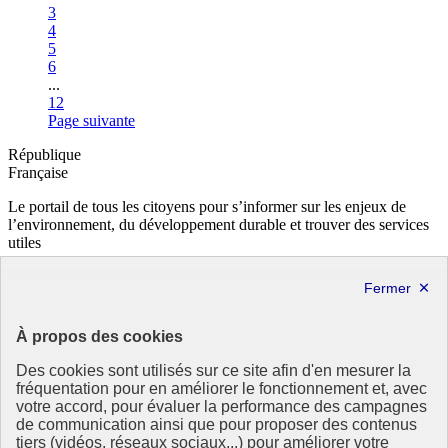
Page
3
Page
4
Page
5
Page
6
...
Page
12
Page suivante
République
Française
Le portail de tous les citoyens pour s’informer sur les enjeux de
l’environnement, du développement durable et trouver des services
utiles
info.gouv.fr
- ouvre une nouvelle fenêtre
service-public.fr
- ouvre une nouvelle fenêtre
legifrance.gouv.fr
- ouvre une nouvelle fenêtre
data.gouv.fr
- ouvre une nouvelle fenêtre
À propos des cookies
Partenaire
Des cookies sont utilisés sur ce site afin d'en mesurer la
fréquentation pour en améliorer le fonctionnement et, avec
votre accord, pour évaluer la performance des campagnes
de communication ainsi que pour proposer des contenus
tiers (vidéos, réseaux sociaux...) pour améliorer votre